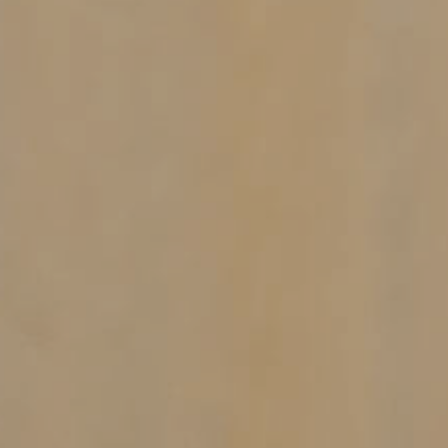
Disclaimer
raat 8
Algemene voorwaarden
Privacystatement & Cookes
g
KVK: 70637997
w.nl