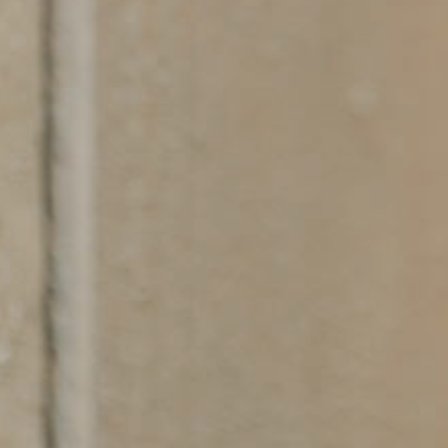
Pagina’s
Contact
Home
Betuwest
Dakopbouw
2548 LR
Meubels op maat
Den Haa
Renovaties
Info@d-t
Onderhoud
Projecten
Contact